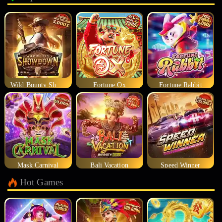
Wild Bounty Showdown
Fortune Ox
Fortune Rabbit
Mask Carnival
Bali Vacation
Speed Winner
Hot Games