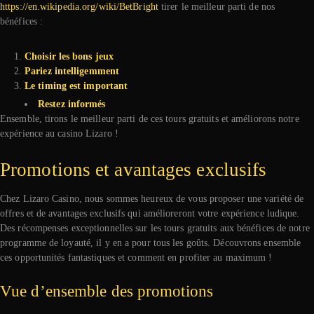
https://en.wikipedia.org/wiki/BetBright
tirer le meilleur parti de nos
bénéfices :
Choisir les bons jeux
Pariez intelligemment
Le timing est important
Restez informés
Ensemble, tirons le meilleur parti de ces tours gratuits et améliorons notre
expérience au casino Lizaro !
Promotions et avantages exclusifs
Chez Lizaro Casino, nous sommes heureux de vous proposer une variété de
offres et de avantages exclusifs qui amélioreront votre expérience ludique.
Des récompenses exceptionnelles sur les tours gratuits aux bénéfices de notre
programme de loyauté, il y en a pour tous les goûts. Découvrons ensemble
ces opportunités fantastiques et comment en profiter au maximum !
Vue d’ensemble des promotions