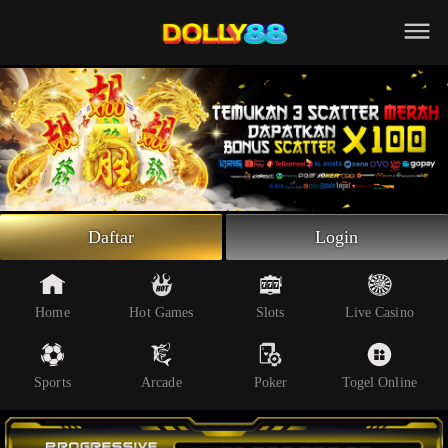
Beranda
Slot Online
Live Casino
Sportsbook
Arcade
Togel Online
Daftar
Login
Poker
Whatsapp
Home
Hot Games
Slots
Live Casino
Telegram
Sports
Arcade
Poker
Togel Online
Livechat