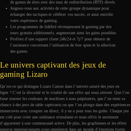
de games de slots avec des taux de redistribution (RTP) élevés.
Joignez-vous aux activités de cette groupe dynamique pour
échanger des tactiques et célébrer vos succès, et ainsi enrichir
votre expérience de gaming.
Les programmes de fidélité récompensent le gaming par des
tours gratuits additionnels, augmentant ainsi les gains possibles.
Profitez d’une support client 24h/24 et 7j/7 pour obtenir de
l’assistance concernant l’utilisation de free spins et la sélection
des games.
Le univers captivant des jeux de
gaming Lizaro
Qu’est-ce qui distingue Lizaro Casino dans l’univers saturé des jeux en
ligne ? C’est la diversité et le vitalité de son offre qui nous attirent. Que l’on
fasse tourner les rouleaux de machines à sous palpitantes, que l’on tente sa
chance à des jeux de table captivants ou que l’on plonge dans des expériences
immersives avec croupier en direct, il y en a pour tous les goûts. Chaque jeu
est créé pour créer une ambiance stimulante et nous offrir le sentiment
d’appartenir à une communauté active. De plus, les graphismes et les effets
sonores impressionnants nous emmènent dans un monde d’émotions fortes.