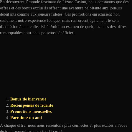
En découvrant l’monde fascinant de Lizaro Casino, nous constatons que des
offres et des bonus exclusifs offrent une aventure palpitante aux joueurs
débutants comme aux joueurs fidèles. Ces promotions enrichissent non
seulement notre expérience ludique, mais renforcent également le sens
d’adhésion à une collectivité. Voici un examen de quelques-unes des offres
remarquables dont nous pouvons bénéficier :
Bonus de bienvenue
Récompenses de fidélité
Promotions mensuelles
Parrainez un ami
À chaque offre, nous nous ressentons plus connectés et plus excités à l’idée
de jouer ensemble au casino Lizaro !