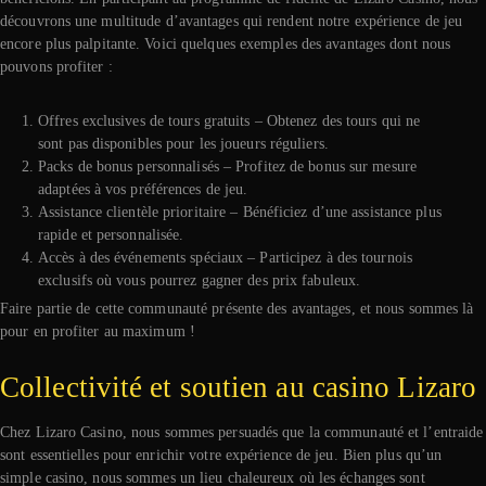
découvrons une multitude d’avantages qui rendent notre expérience de jeu
encore plus palpitante. Voici quelques exemples des avantages dont nous
pouvons profiter :
Offres exclusives de tours gratuits – Obtenez des tours qui ne
sont pas disponibles pour les joueurs réguliers.
Packs de bonus personnalisés – Profitez de bonus sur mesure
adaptées à vos préférences de jeu.
Assistance clientèle prioritaire – Bénéficiez d’une assistance plus
rapide et personnalisée.
Accès à des événements spéciaux – Participez à des tournois
exclusifs où vous pourrez gagner des prix fabuleux.
Faire partie de cette communauté présente des avantages, et nous sommes là
pour en profiter au maximum !
Collectivité et soutien au casino Lizaro
Chez Lizaro Casino, nous sommes persuadés que la communauté et l’entraide
sont essentielles pour enrichir votre expérience de jeu. Bien plus qu’un
simple casino, nous sommes un lieu chaleureux où les échanges sont