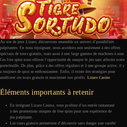
Au site de jeux Lizaro, découvrons ensemble un univers d’possibilités
palpitantes. En nous rejoignant, nous accédons non seulement à des offres
spéciaux de tours gratuits, mais aussi à une large gamme de machines à sous.
Ces free spins nous offrent l’opportunité de essayer le jeu sans affecter notre
portefeuille. De plus, grâce à des offres réguliers et à une groupe active, il y
a toujours de quoi se enthousiasmer. Enfin, il existe des stratégies pour
améliorer ces tours gratuits et maximiser nos profits.
Lizaro Casino
Éléments importants à retenir
En intégrant Lizaro Casino, vous profitez d’un entrée instantané
à des promotions uniques de free spins pour une expérience de
jeu palpitante.
Les tours gratuits permettent d’découvrir sans danger une variété