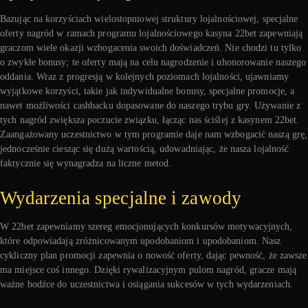
Bazując na korzyściach wielostopniowej struktury lojalnościowej, specjalne
oferty nagród w ramach programu lojalnościowego kasyna 22bet zapewniają
graczom wiele okazji wzbogacenia swoich doświadczeń. Nie chodzi tu tylko
o zwykłe bonusy; te oferty mają na celu nagrodzenie i uhonorowanie naszego
oddania. Wraz z progresją w kolejnych poziomach lojalności, ujawniamy
wyjątkowe korzyści, takie jak indywidualne bonusy, specjalne promocje, a
nawet możliwości cashbacku dopasowane do naszego trybu gry. Używanie z
tych nagród zwiększa poczucie związku, łącząc nas ściślej z kasynem 22bet.
Zaangażowany uczestnictwo w tym programie daje nam wzbogacić naszą grę,
jednocześnie ciesząc się dużą wartością, udowadniając, że nasza lojalność
faktycznie się wynagradza na liczne metod.
Wydarzenia specjalne i zawody
W 22bet zapewniamy szereg emocjonujących konkursów motywacyjnych,
które odpowiadają zróżnicowanym upodobaniom i upodobaniom. Nasz
cykliczny plan promocji zapewnia o nowość oferty, dając pewność, że zawsze
ma miejsce coś innego. Dzięki rywalizacyjnym pulom nagród, gracze mają
ważne bodźce do uczestnictwa i osiągania sukcesów w tych wydarzeniach.