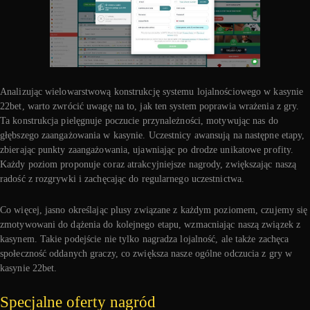
Analizując wielowarstwową konstrukcję systemu lojalnościowego w kasynie
22bet, warto zwrócić uwagę na to, jak ten system poprawia wrażenia z gry.
Ta konstrukcja pielęgnuje poczucie przynależności, motywując nas do
głębszego zaangażowania w kasynie. Uczestnicy awansują na następne etapy,
zbierając punkty zaangażowania, ujawniając po drodze unikatowe profity.
Każdy poziom proponuje coraz atrakcyjniejsze nagrody, zwiększając naszą
radość z rozgrywki i zachęcając do regularnego uczestnictwa.
Co więcej, jasno określając plusy związane z każdym poziomem, czujemy się
zmotywowani do dążenia do kolejnego etapu, wzmacniając naszą związek z
kasynem. Takie podejście nie tylko nagradza lojalność, ale także zachęca
społeczność oddanych graczy, co zwiększa nasze ogólne odczucia z gry w
kasynie 22bet.
Specjalne oferty nagród