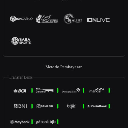
Metode Pembayaran
Transfer Bank