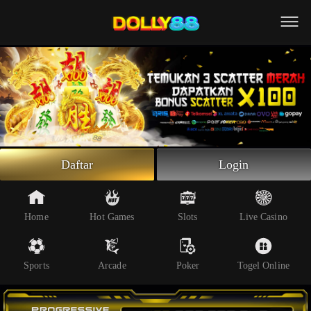
Beranda
Slot Online
Live Casino
Sportsbook
Arcade
Togel Online
Daftar
Login
Poker
Whatsapp
Home
Hot Games
Slots
Live Casino
Telegram
Sports
Arcade
Poker
Togel Online
Livechat