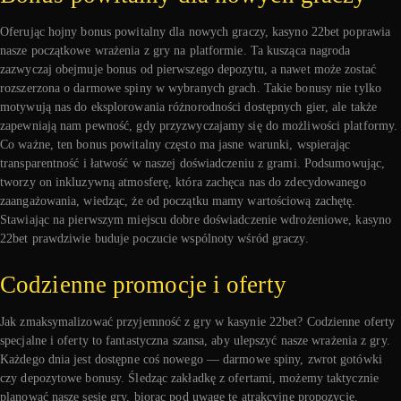
Oferując hojny bonus powitalny dla nowych graczy, kasyno 22bet poprawia
nasze początkowe wrażenia z gry na platformie. Ta kusząca nagroda
zazwyczaj obejmuje bonus od pierwszego depozytu, a nawet może zostać
rozszerzona o darmowe spiny w wybranych grach. Takie bonusy nie tylko
motywują nas do eksplorowania różnorodności dostępnych gier, ale także
zapewniają nam pewność, gdy przyzwyczajamy się do możliwości platformy.
Co ważne, ten bonus powitalny często ma jasne warunki, wspierając
transparentność i łatwość w naszej doświadczeniu z grami. Podsumowując,
tworzy on inkluzywną atmosferę, która zachęca nas do zdecydowanego
zaangażowania, wiedząc, że od początku mamy wartościową zachętę.
Stawiając na pierwszym miejscu dobre doświadczenie wdrożeniowe, kasyno
22bet prawdziwie buduje poczucie wspólnoty wśród graczy.
Codzienne promocje i oferty
Jak zmaksymalizować przyjemność z gry w kasynie 22bet? Codzienne oferty
specjalne i oferty to fantastyczna szansa, aby ulepszyć nasze wrażenia z gry.
Każdego dnia jest dostępne coś nowego — darmowe spiny, zwrot gotówki
czy depozytowe bonusy. Śledząc zakładkę z ofertami, możemy taktycznie
planować nasze sesje gry, biorąc pod uwagę te atrakcyjne propozycje.